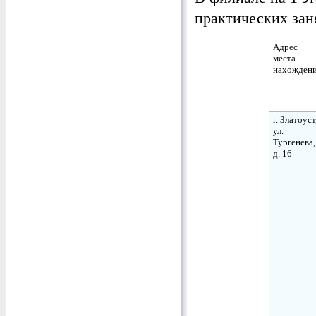
практических зан
Адрес
места
нахожден
г. Златоуст
ул.
Тургенева,
д. 16