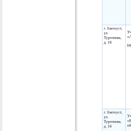
г. Златоуст,
Уч
ул.
«Л
Тургенева,
д. 16
(а
г. Златоуст,
Уч
ул.
«
Тургенева,
о
д. 16