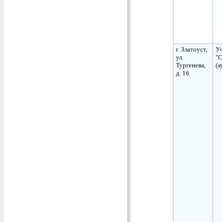
г. Златоуст,
Уч
ул.
"С
Тургенева,
(а
д. 16