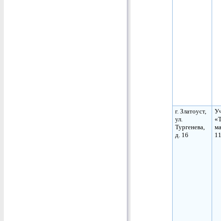
г. Златоуст,
Уч
ул.
«
Тургенева,
ма
д. 16
11