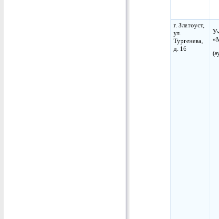
г. Златоуст,
Уч
ул.
«
Тургенева,
д. 16
(а