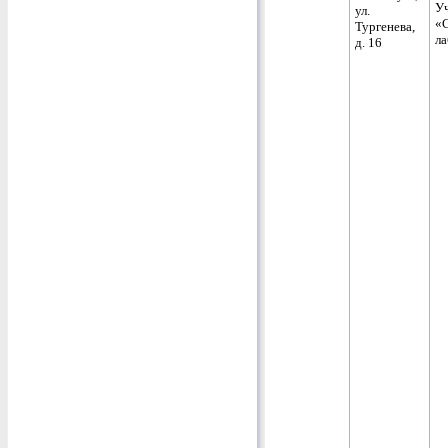
Уч
ул.
«
Тургенева,
л
д. 16