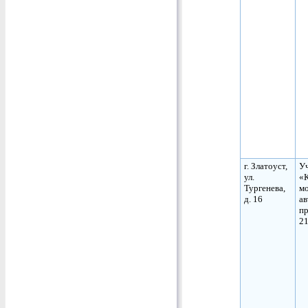
г. Златоуст,
Уч
ул.
«
Тургенева,
мо
д. 16
ав
пр
21