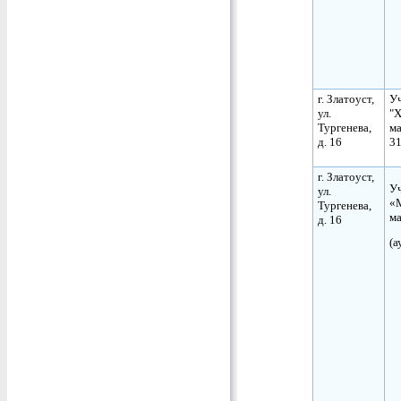
г. Златоуст,
Уч
ул.
"
Тургенева,
ма
д. 16
31
г. Златоуст,
Уч
ул.
«
Тургенева,
м
д. 16
(а