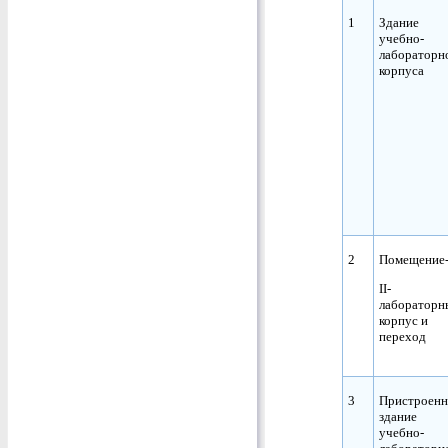
1
Здание
учебно-
лабораторн
корпуса
2
Помещение
II-
лабораторн
корпус и
переход
3
Пристроенн
здание
учебно-