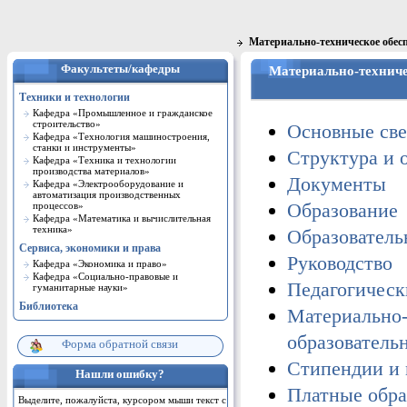
Материально-техническое обесп
Факультеты/кафедры
Материально-техниче
Техники и технологии
Кафедра «Промышленное и гражданское
строительство»
Основные све
Кафедра «Технология машиностроения,
станки и инструменты»
Структура и 
Кафедра «Техника и технологии
производства материалов»
Документы
Кафедра «Электрооборудование и
автоматизация производственных
Образование
процессов»
Кафедра «Математика и вычислительная
техника»
Образователь
Сервиса, экономики и права
Руководство
Кафедра «Экономика и право»
Кафедра «Cоциально-правовые и
Педагогическ
гуманитарные науки»
Библиотека
Материально-
образователь
Форма обратной связи
Стипендии и
Нашли ошибку?
Платные обра
Выделите, пожалуйста, курсором мыши текст с