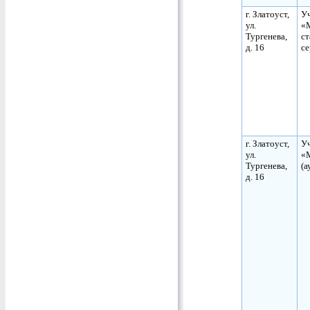
г. Златоуст,
Уч
ул.
«
Тургенева,
ст
д. 16
се
г. Златоуст,
Уч
ул.
«М
Тургенева,
(а
д. 16