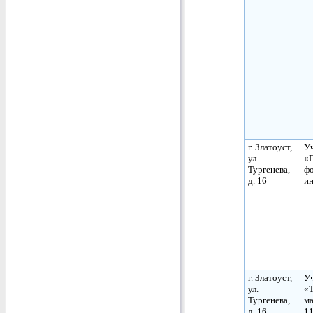
г. Златоуст,
Уч
ул.
«
Тургенева,
ф
д. 16
ин
г. Златоуст,
Уч
ул.
«
Тургенева,
ма
д. 16
11