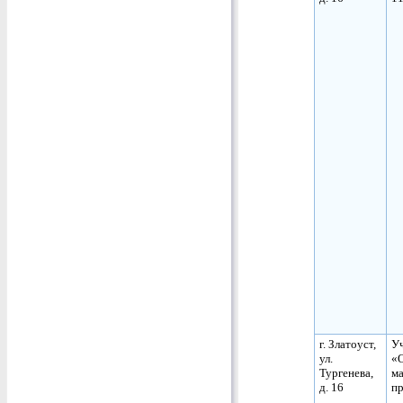
г. Златоуст,
Уч
ул.
«
Тургенева,
м
д. 16
пр