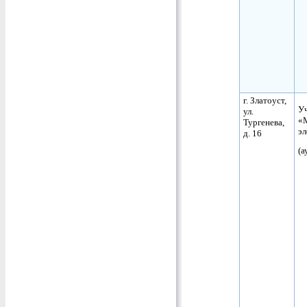
г. Златоуст,
Уч
ул.
«
Тургенева,
эл
д. 16
(а