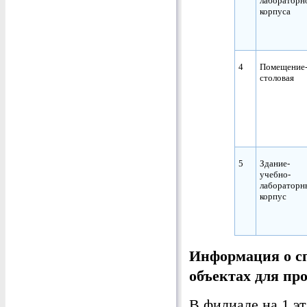
лабораторн
корпуса
4
Помещение
столовая
5
Здание-
учебно-
лабораторн
корпус
Информация о сп
объектах для пр
В филиале на 1 э