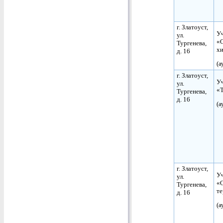
г. Златоуст,
Уч
ул.
«О
Тургенева,
х
д. 16
(а
г. Златоуст,
Уч
ул.
«Т
Тургенева,
д. 16
(а
г. Златоуст,
Уч
ул.
«О
Тургенева,
т
д. 16
(а