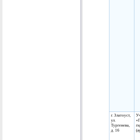
г. Златоуст,
Уч
ул.
«Г
Тургенева,
г
д. 16
(а