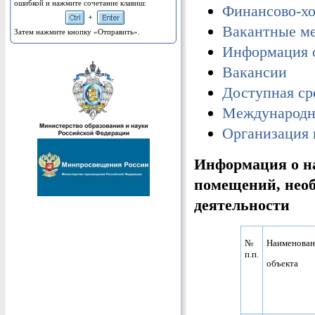
ошибкой и нажмите сочетание клавиш:
Финансово-хо
Вакантные ме
Затем нажмите кнопку «Отправить».
Информация о
Вакансии
Доступная ср
Международн
Организация 
Информация о на
помещений, необ
деятельности
№
Наименован
п.п.
объекта