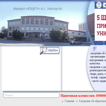
сведения об 
организации
внутренняя с
качества
сведения о д
руководителя
люди, даты, 
телеф. спра
часто зада
Приемная комиссия: 890006
Главная
Сведения об образова