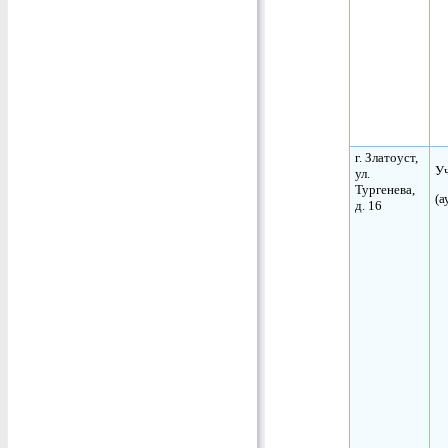
г. Златоуст,
Уч
ул.
Тургенева,
(а
д. 16