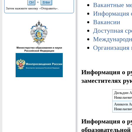
Вакантные ме
Затем нажмите кнопку «Отправить».
Информация о
Вакансии
Доступная ср
Международн
Организация 
Информация о ру
заместителях ру
Дильдин 
Николаеви
Аникеев А
Николаеви
Информация о ру
образовательной