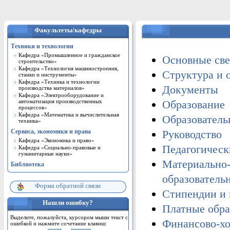
Факультеты/кафедры
Техники и технологии
Кафедра «Промышленное и гражданское
Основные све
строительство»
Кафедра «Технология машиностроения,
Структура и 
станки и инструменты»
Кафедра «Техника и технологии
Документы
производства материалов»
Кафедра «Электрооборудование и
Образование
автоматизация производственных
процессов»
Кафедра «Математика и вычислительная
Образователь
техника»
Руководство
Сервиса, экономики и права
Кафедра «Экономика и право»
Педагогическ
Кафедра «Cоциально-правовые и
гуманитарные науки»
Материально-
Библиотека
образователь
Форма обратной связи
Стипендии и
Нашли ошибку?
Платные обра
Выделите, пожалуйста, курсором мыши текст с
Финансово-хо
ошибкой и нажмите сочетание клавиш: