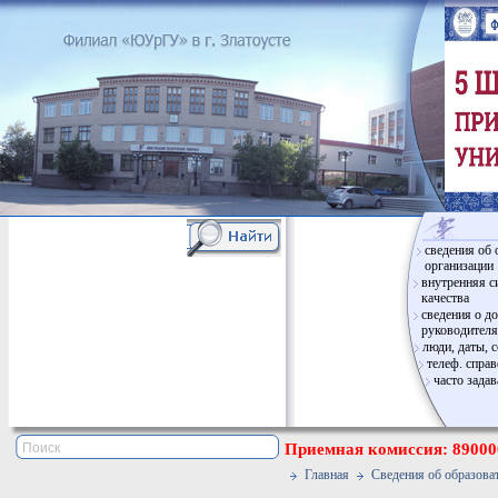
сведения об 
организации
внутренняя с
качества
сведения о д
руководителя
люди, даты, 
телеф. спра
часто зада
Приемная комиссия: 890006
Главная
Сведения об образова