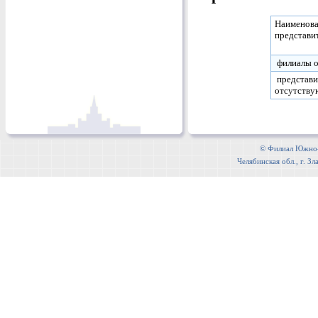
Наименова
представи
филиалы 
представи
отсутству
© Филиал Южно-У
Челябинская обл., г. Зл