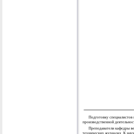
Подготовку специалистов 
производственной деятельност
Преподаватели кафедры ве
технических журналах. К нау