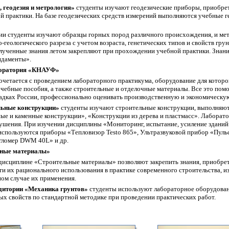
, геодезия и метрология»
студенты изучают геодезические приборы, приобре
й практики. На базе геодезических средств измерений выполняются учебные
ии студенты изучают образцы горных пород различного происхождения, и ме
геологического разреза с учетом возраста, генетических типов и свойств гру
лученные знания летом закрепляют при прохождении учебной практики. Знание
ндаменты».
боратория «КНАУФ»
очетается с проведением лабораторного практикума, оборудование для кото
учебные пособия, а также строительные и отделочные материалы. Все это п
адках России, профессионально оценивать производственную и экономическую
ьные конструкции»
студенты изучают строительные конструкции, выполняю
ые и каменные конструкции», «Конструкции из дерева и пластмасс». Лабора
рушения. При изучении дисциплины «Мониторинг, испытание, усиление зданий
используются приборы «Тепловизор Testo 865», Ультразвуковой прибор «Пуль
угломер DWМ 40L» и др.
ьные материалы»
исциплине «Строительные материалы» позволяют закрепить знания, приобретё
ти их рационального использования в практике современного строительства, 
ном случае их применения.
дитории «Механика грунтов»
студенты используют лабораторное оборудован
ых свойств по стандартной методике при проведении практических работ.