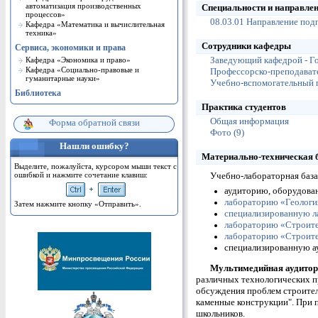
автоматизация производственных
Специальности и направле
процессов»
08.03.01 Направление под
Кафедра «Математика и вычислительная
техника»
Сотрудники кафедры
Сервиса, экономики и права
Кафедра «Экономика и право»
Заведующий кафедрой - Го
Кафедра «Cоциально-правовые и
Профессорско-преподавате
гуманитарные науки»
Учебно-вспомогательный п
Библиотека
Практика студентов
Общая информация
Форма обратной связи
Фото (9)
Нашли ошибку?
Материально-техническая 
Выделите, пожалуйста, курсором мыши текст с
ошибкой и нажмите сочетание клавиш:
Учебно-лабораторная база
аудиторию, оборудован
лабораторию «Геология,
Затем нажмите кнопку «Отправить».
специализированную л
лабораторию «Строите
лабораторию «Строител
специализированную ау
Мультимедийная аудито
различных технологических п
обсуждения проблем строител
каменные конструкции". При 
школьников.