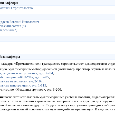
ния кафедры
готовки Строительство
рдеев Евгений Николаевич
льский состав (8)
ерсонал (2)
база кафедры
 кафедры «Промышленное и гражданское строительство» для подготовки студ
ную мультимедийным оборудованием (компьютер, проектор, звуковые колонки и
 геодезия и метрология», ауд. 3-204
;
абораторию «КНАУФ», ауд. 3-205
;
льные материалы», ауд.2-107
;
ьные конструкции», ауд. 1-113
;
диторию «Механика грунтов», ауд. 3-206.
рия
позволяет использовать мультимедийные учебные пособия, видеоматериалы
роцессов: от получения строительных материалов и конструкций до сооружен
ьной отрасли и многое другое. Студенты могут виртуально проводить лабора
проведении занятий используются мультимедийные презентации. В аудитории 