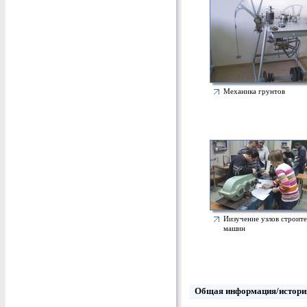
Механика грунтов
Иизучение узлов строит
машин
Общая информация/истори