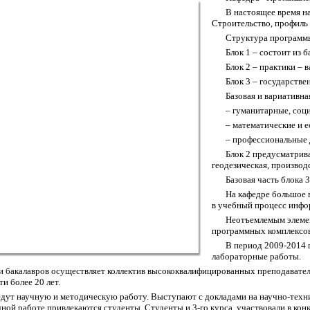
В настоящее время на
Строительство, профиль
Структура программы
Блок 1 – состоит из 
Блок 2 – практики – 
Блок 3 – государстве
Базовая и вариативна
– гуманитарные, соц
– математические и 
– профессиональные
Блок 2 предусматрив
геодезическая, производ
Базовая часть блока
На кафедре большое 
в учебный процесс инфо
Неотъемлемым элемен
программных комплексов
В период 2009-2014 г
лабораторные работы.
и бакалавров осуществляет коллектив высококвалифицированных преподавател
и более 20 лет.
дут научную и методическую работу. Выступают с докладами на научно-техни
чной работе привлекаются студенты. Студенты и 3-го курса участвовали в к