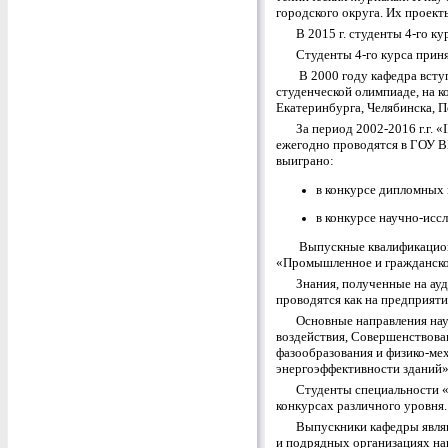
городского округа. Их проект
В 2015 г. студенты 4-го 
Студенты 4-го курса прин
В 2000 году кафедра всту
студенческой олимпиаде, на к
Екатеринбурга, Челябинска, П
За период 2002-2016 г.г.
ежегодно проводятся в ГОУ В
выиграно:
в конкурсе дипломных п
в конкурсе научно-иссл
Выпускные квалификационн
«Промышленное и гражданское
Знания, полученные на ау
проводятся как на предприятия
Основные направления нау
воздействия, Совершенствова
фазообразования и физико-ме
энергоэффективности зданий»
Студенты специальности «
конкурсах различного уровня
Выпускники кафедры явля
и подрядных организациях наш