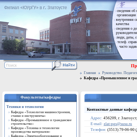
сведения об 
организации
внутренняя с
качества
сведения о д
руководителя
люди, даты, 
телеф. спра
часто зада
Пр
Главная
Руководство. Педагоги
Кафедра «Промышленное и гра
Факультеты/кафедры
Техники и технологии
Контактные данные кафед
Кафедра «Технология машиностроения,
станки и инструменты»
Адрес:
456209, г. Златоуст,
Кафедра «Промышленное и гражданское
строительство»
E-mail:
ur.usus@sgp-talz
Кафедра «Техника и технологии
Телефон:
(3513) 79-06-90 (
производства материалов»
Кафедра «Электрооборудование и