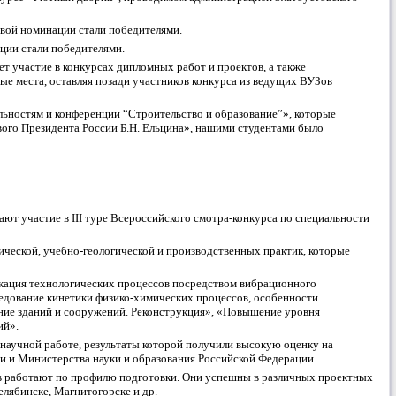
свой номинации стали победителями.
ции стали победителями.
т участие в конкурсах дипломных работ и проектов, а также
ые места, оставляя позади участников конкурса из ведущих ВУЗов
альностям и конференции “Строительство и образование”», которые
ого Президента России Б.Н. Ельцина», нашими студентами было
т участие в III туре Всероссийского смотра-конкурса по специальности
ической, учебно-геологической и производственных практик, которые
икация технологических процессов посредством вибрационного
дование кинетики физико-химических процессов, особенности
ние зданий и сооружений. Реконструкция», «Повышение уровня
ий».
научной работе, результаты которой получили высокую оценку на
и и Министерства науки и образования Российской Федерации.
в работают по профилю подготовки. Они успешны в различных проектных
елябинске, Магнитогорске и др.