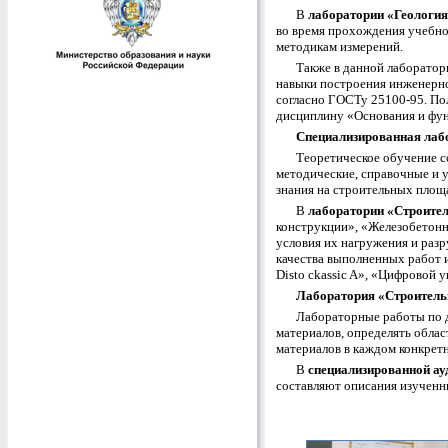
В
лаборатории «Геология
во время прохождения учебно
методикам измерений.
Также в данной лаборатор
навыки построения инженерно-
согласно ГОСТу 25100-95. По
дисциплину «Основания и фу
Специализированная ла
Теоретическое обучение с
методические, справочные и 
знания на строительных площ
В
лаборатории
«Строител
конструкции», «Железобетонн
условия их нагружения и раз
качества выполненных работ 
Disto ckassic A», «Цифровой 
Лаборатория «Строител
Лабораторные работы по д
материалов, определять облас
материалов в каждом конкрет
В
специализированной ау
составляют описания изученн