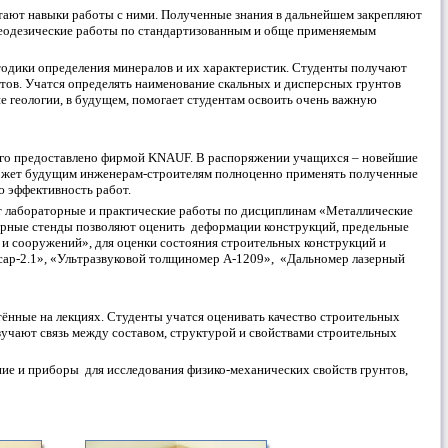
тают навыки работы с ними. Полученные знания в дальнейшем закрепляют
 геодезические работы по стандартизованным и обще применяемым
тодики определения минералов и их характеристик. Студенты получают
нтов. Учатся определять наименование скальных и дисперсных грунтов
 геологии, в будущем, помогает студентам освоить очень важную
рого предоставлено фирмой KNAUF. В распоряжении учащихся – новейшие
оможет будущим инженерам-строителям полноценно применять полученные
 эффективность работ.
т лабораторные и практические работы по дисциплинам «Металлические
торные стенды позволяют оценить деформации конструкций, предельные
 и сооружений», для оценки состояния строительных конструкций и
сар-2.1», «Ультразвуковой толщиномер А-1209», «Дальномер лазерный
нные на лекциях. Студенты учатся оценивать качество строительных
изучают связь между составом, структурой и свойствами строительных
ие и приборы для исследования физико-механических свойств грунтов,