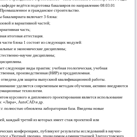
 кафедре ведётся подготовка бакалавров по направлению 08.03.01
 Промышленное и гражданское строительство.
 бакалавриата включает 3 блока:
базовой и вариативной частей;
вариативная часть;
нная итоговая аттестация.
я части блока 1 состоят из следующих модулей:
иальные и экономические дисциплины;
естественно-научне дисциплины;
 дисциплины.
ает следующие виды практик: учебная геологическая, учебная
ственная, производственная (НИР) и преддипломная.
 3 отведена для защиты выпускной квалификационной работы.
внимание уделяется современным методам обучения, активно внедряются
рмационные технологии.
том курсового и дипломного проектирования является использование
: «Лира», AutoCAD и др.
.г. полностью обновлена лабораторная база. Введены новые
ей, каждый третий из которых имеет стаж проектной или
ческих конференциях, публикуют результаты исследований в научно-
онкурсе «Уютный дворик», проводимом администрацией Златоустовского