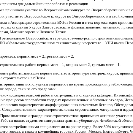
ы приняты для дальнейшей проработки и реализации.
курса принимали участие во Всероссийском конкурсе по Энергосбережению и в 
яли участие во Всероссийском конкурсе по Энергосбережению и в свой номина
пила в Ассоциацию строительных ВУЗов России и с тех пор ежегодно принимае
оторых студенты 5 курса Златоустовского филиала занимают неизменно призов
ерми, Магнитогорска и Нижнего Тагила.
 «II региональном Всероссийском туре смотра-конкурса по строительным специ
ПО «Уральском государственном техническом университете – УПИ имени Перв
роектов: первых мест – 2,третьих мест – 2;
едовательских работ: первых мест – 1, вторых мест 2, третьих мест – 1.
ые работы, занявшие первые места во втором туре смотра-конкурса, принимаю
 строительство» в г.Пенза.
диторных занятиях, студенты закрепляют во время прохождения учебно-геодез
х города, так и за его пределами.
чно- исследовательской работы сотрудников и студентов кафедры: Интенсиф
ние процессов переработки твердых промышленных и бытовых отходов, Иссле
ханических характеристик модифицированных цементных бетонов, Обследова
, Совершенствование характеристик новых строительных материалов и издел
Промышленное и гражданское строительство» принимают активное участие в 
. Работы наших студентов выигрывали гранты губернатора Челябинской област
ются востребованными специалистами на рынке труда. Более 80% выпускнико
его города, а также в крупнейших городах России: Москве, Екатеринбурге, Ч