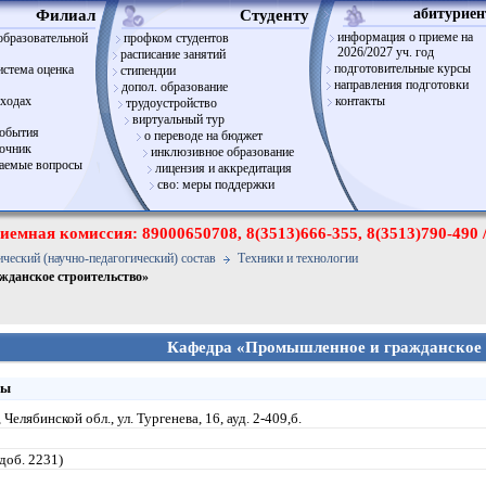
Филиал
Cтуденту
абитуриен
информация о приеме на
образовательной
профком студентов
2026/2027 уч. год
расписание занятий
подготовительные курсы
истема оценка
стипендии
направления подготовки
допол. образование
оходах
контакты
трудоустройство
виртуальный тур
события
о переводе на бюджет
вочник
инклюзивное образование
ваемые вопросы
лицензия и аккредитация
сво: меры поддержки
иемная комиссия: 89000650708, 8(3513)666-355, 8(3513)790-490 
ческий (научно-педагогический) состав
Техники и технологии
жданское строительство»
Кафедра «Промышленное и гражданское 
ры
 Челябинской обл., ул. Тургенева, 16, ауд. 2-409,б.
доб. 2231)