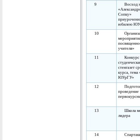
9
Восход 
«Александр
Сопку»
приуроченн
юбилею Ю
10
Организ
мероприяти
посвященно
учителя»
11
Конкурс
студенческ
стенгазет ср
курса, тема 
ЮУрГУ»
12
Подгото
проведение 
первокурсн
13
Школа м
лидера
14
Спартак