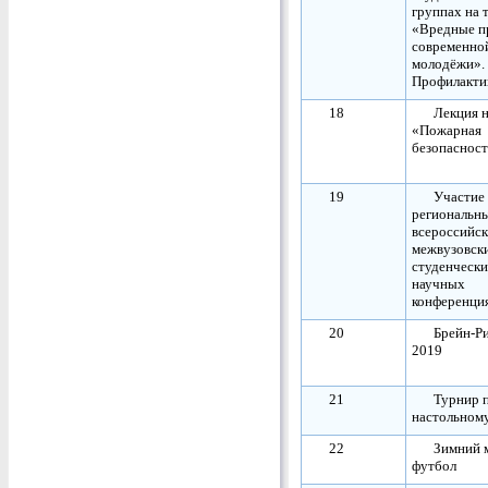
группах на 
«Вредные п
современно
молодёжи».
Профилакт
18
Лекция н
«Пожарная
безопаснос
19
Участие 
региональн
всероссийск
межвузовск
студенческ
научных
конференци
20
Брейн-Ри
2019
21
Турнир 
настольном
22
Зимний 
футбол