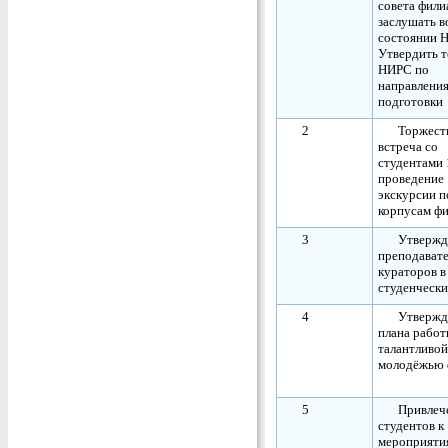
совета фили
заслушать в
состоянии 
Утвердить 
НИРС по
направлени
подготовки
2
Торжест
встреча со
студентами 
проведение
экскурсии п
корпусам ф
3
Утвержд
преподавате
кураторов в
студенческ
4
Утвержд
плана работ
талантливой
молодёжью 
5
Привлеч
студентов к
мероприяти