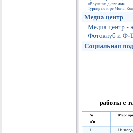
«Вручение дипломов»
Турнир по игре Mortal Ko
Медиа центр
Медиа центр - 
Фотоклуб и Ф-
Социальная под
работы с т
№
Меропр
п/п
1
На засед