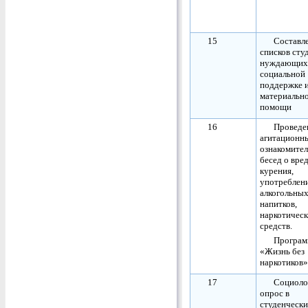
15
Составл
списков сту
нуждающихс
социальной
поддержке 
материальн
помощи
16
Проведе
агитационн
ознакомите
бесед о вре
курения,
употреблен
алкогольны
напитков,
наркотичес
средств.
Програм
«Жизнь без
наркотиков»
17
Социоло
опрос в
студенческ