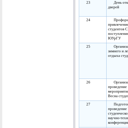
23
День от
дверей
24
Профори
привлечени
студентов 
поступлени
ЮУрГУ
25
Организ
зимнего и л
отдыха сту
26
Организ
проведение
мероприяти
Весна студе
27
Подгото
проведение 
студенческо
научно-тех
конференц