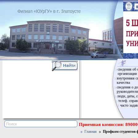
сведения об 
организации
внутренняя с
качества
сведения о д
руководителя
люди, даты, 
телеф. спра
часто зада
Приемная комиссия: 890006
Главная
Профком студентов 