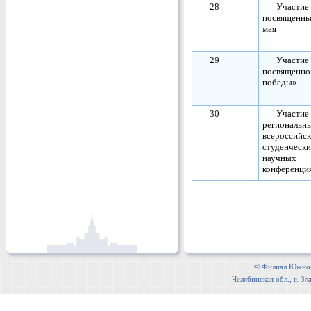
28
Участие 
посвященны
мая
29
Участие 
посвященн
победы»
30
Участие 
региональн
всероссийс
студенческ
научных
конференци
© Филиал Южно-У
Челябинская обл., г. Зл