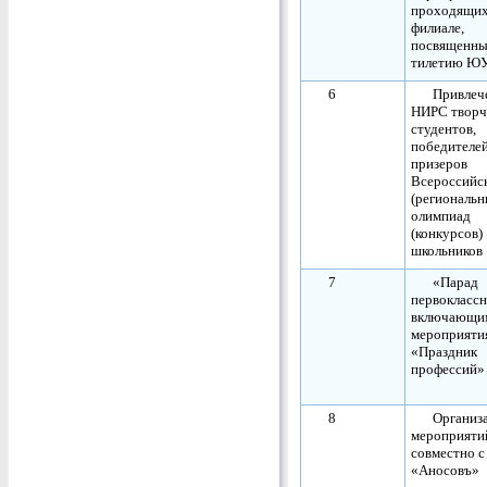
проходящих
филиале,
посвященные
тилетию Ю
6
Привлеч
НИРС творч
студентов,
победителей
призеров
Всероссийс
(региональн
олимпиад
(конкурсов)
школьников
7
«Парад
первокласс
включающи
мероприяти
«Праздник
профессий»
8
Организ
мероприяти
совместно с
«Аносовъ»