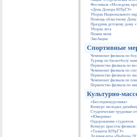
Фестиваль «Молодежь про
«День Донора ЮУрГУ»
Уборка Национального пар
Помощь областному Дому
Праздник детскому дому 
Уборка леса
Помни меня
ЭкоАкция
Спортивные ме
Чемпионат филиала по боу
Турнир по баскетболу пам
Первенство филиала по во
Чемпионат филиала по сп
Первенство филиала по л
Чемпионат филиала по пл
Первенство филиала по м
Культурно-масс
«Бал первокурсника»
Конкурс молодых дизайне
Студенческие трудовые о
«Юморина»
Оздоровление студентов
Конкурс красоты филиала
«Таланты ЮУрГУ»
Деловая игра «Выборы 20