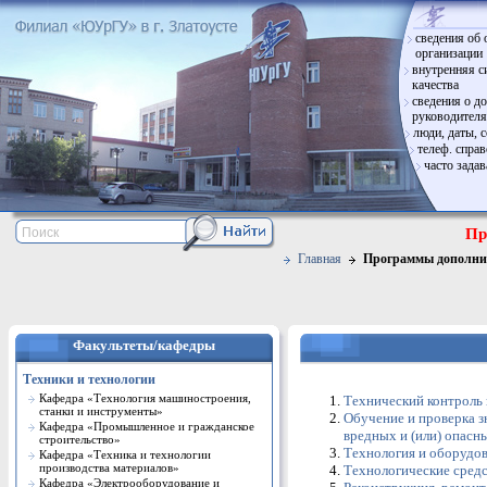
сведения об 
организации
внутренняя с
качества
сведения о д
руководителя
люди, даты, 
телеф. спра
часто зада
Пр
Главная
Программы дополнит
Факультеты/кафедры
Техники и технологии
Кафедра «Технология машиностроения,
Технический контроль
станки и инструменты»
Обучение и проверка з
Кафедра «Промышленное и гражданское
вредных и (или) опас
строительство»
Технология и оборудов
Кафедра «Техника и технологии
производства материалов»
Технологические сред
Кафедра «Электрооборудование и