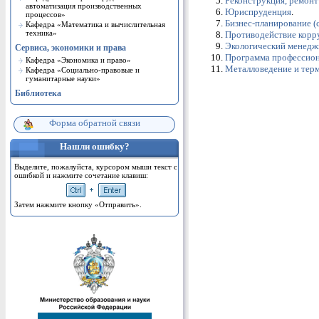
Реконструкция, ремонт
автоматизация производственных
Юриспруденция
.
процессов»
Бизнес-планирование (
Кафедра «Математика и вычислительная
техника»
Противодействие кор
Экологический менедж
Сервиса, экономики и права
Программа профессион
Кафедра «Экономика и право»
Металловедение и терм
Кафедра «Cоциально-правовые и
гуманитарные науки»
Библиотека
Форма обратной связи
Нашли ошибку?
Выделите, пожалуйста, курсором мыши текст с
ошибкой и нажмите сочетание клавиш:
Затем нажмите кнопку «Отправить».