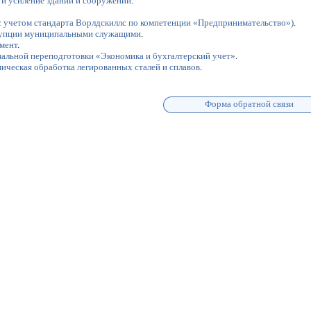
 и усиление зданий и сооружений
.
с учетом стандарта Ворлдскиллс по компетенции «Предпринимательство»)
.
рупции муниципальными служащими
.
мент
.
альной переподготовки «Экономика и бухгалтерский учет»
.
ическая обработка легированных сталей и сплавов
.
Форма обратной связи