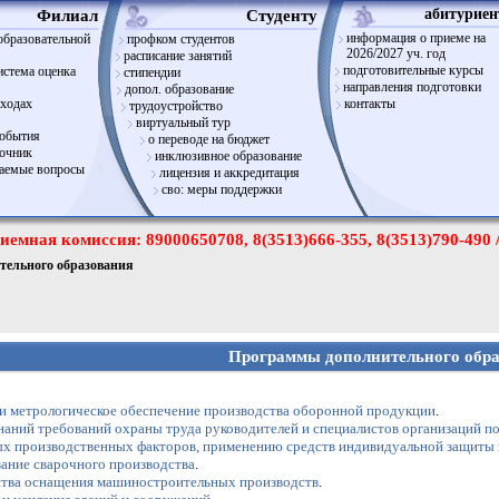
Филиал
Cтуденту
абитуриен
информация о приеме на
образовательной
профком студентов
2026/2027 уч. год
расписание занятий
подготовительные курсы
истема оценка
стипендии
направления подготовки
допол. образование
оходах
контакты
трудоустройство
виртуальный тур
события
о переводе на бюджет
вочник
инклюзивное образование
ваемые вопросы
лицензия и аккредитация
сво: меры поддержки
иемная комиссия: 89000650708, 8(3513)666-355, 8(3513)790-490 
ельного образования
Программы дополнительного обра
 и метрологическое обеспечение производства оборонной продукции
.
наний требований охраны труда руководителей и специалистов организаций п
ных производственных факторов, применению средств индивидуальной защиты
ание сварочного производства
.
ства оснащения машиностроительных производств
.